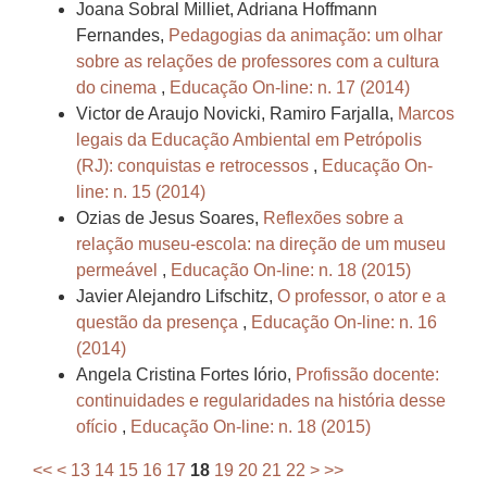
Joana Sobral Milliet, Adriana Hoffmann
Fernandes,
Pedagogias da animação: um olhar
sobre as relações de professores com a cultura
do cinema
,
Educação On-line: n. 17 (2014)
Victor de Araujo Novicki, Ramiro Farjalla,
Marcos
legais da Educação Ambiental em Petrópolis
(RJ): conquistas e retrocessos
,
Educação On-
line: n. 15 (2014)
Ozias de Jesus Soares,
Reflexões sobre a
relação museu-escola: na direção de um museu
permeável
,
Educação On-line: n. 18 (2015)
Javier Alejandro Lifschitz,
O professor, o ator e a
questão da presença
,
Educação On-line: n. 16
(2014)
Angela Cristina Fortes Iório,
Profissão docente:
continuidades e regularidades na história desse
ofício
,
Educação On-line: n. 18 (2015)
<<
<
13
14
15
16
17
18
19
20
21
22
>
>>