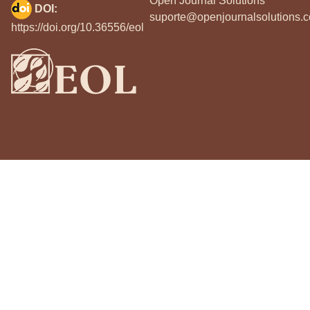
Open Journal Solutions
DOI:
suporte@openjournalsolutions.c
https://doi.org/10.36556/eol