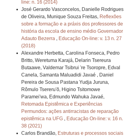
line: n. 16 (2014)
José Gerardo Vasconcelos, Danielle Rodrigues
de Oliveira, Munique Souza Freitas,
Reflexões
sobre a formação e a práxis dos professores de
história da escola de ensino médio Governador
Adauto Bezerra
,
Educação On-line: v. 13 n. 27
(2018)
Alexandre Herbetta, Carolina Fonseca, Pedro
Britto, Weretuma Karajá, Delarin Tsereura
Butaawe, Valdemar Tsibrui 're Tsoropre, Edval
Canela, Samanta Maluadidi Javaé , Daniel
Pereira de Sousa Pastana Yudja Juruna,
Rômulo Tsereru'õ, Higino Tsitomowe
Paramei'wa, Edmundo Wahuka Javaé,
Retomada Epistêmica e Experiências
Permundos: ações antirracistas de reparação
epistêmica na UFG
,
Educação On-line: v. 16 n.
38 (2021)
Carlos Brandão,
Estruturas e processos sociais