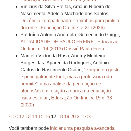
Vinicius da Silva Freitas, Amauri Ribeiro do
Nascimento, Adelcio Machado dos Santos,
Docência compartilhada: caminhos para prática
docente
,
Educação On-line: v. 21 (2026)
Balduíno Antonio Andreola, Gomercindo Ghiggi,
ATUALIDADE DE PAULO FREIRE
,
Educação
On-line: n. 14 (2013) Dossiê Paulo Freire
Marcelo Victor da Rosa, Andrey Monteiro
Borges, Iara Aparecida Rodrigues, Antônio
Carlos do Nascimento Osório,
“Porque eu gosto
e principalmente funk, mas a professora não
permite”: uma análise da percepção de
alunos/as em relação a dança na educação
física escolar
,
Educação On-line: v. 15 n. 33
(2020)
<<
<
12
13
14
15
16
17
18
19
20
21
>
>>
Você também pode
iniciar uma pesquisa avançada