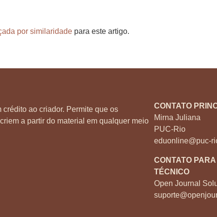
çada por similaridade
para este artigo.
CONTATO PRINC
 crédito ao criador. Permite que os
Mirna Juliana
criem a partir do material em qualquer meio
PUC-Rio
eduonline@puc-ri
CONTATO PARA
TÉCNICO
Open Journal Solu
suporte@openjour