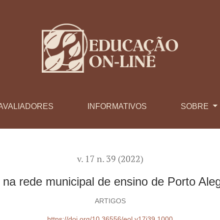
no de Porto Alegre/RS (RME/POA)
AVALIADORES
INFORMATIVOS
SOBRE
v. 17 n. 39 (2022)
 na rede municipal de ensino de Porto A
ARTIGOS
https://doi.org/10.36556/eol.v17i39.1000