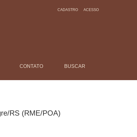
CADASTRO
ACESSO
CONTATO
BUSCAR
legre/RS (RME/POA)