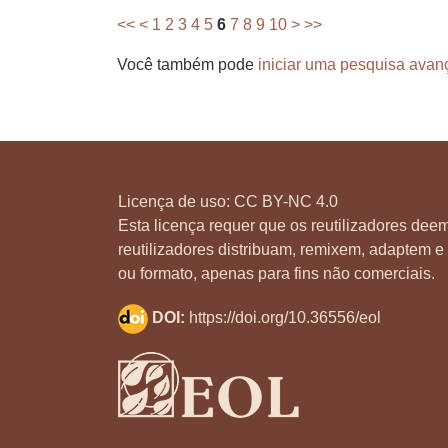
<<
<
1
2
3
4
5
6
7
8
9
10
>
>>
Você também pode
iniciar uma pesquisa avan
Licença de uso:
CC BY-NC 4.0
Esta licença requer que os reutilizadores deem
reutilizadores distribuam, remixem, adaptem e 
ou formato, apenas para fins não comerciais.
DOI:
https://doi.org/10.36556/eol