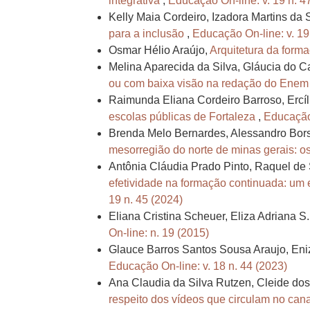
integrativa
,
Educação On-line: v. 19 n. 4
Kelly Maia Cordeiro, Izadora Martins da 
para a inclusão
,
Educação On-line: v. 19
Osmar Hélio Araújo,
Arquitetura da form
Melina Aparecida da Silva, Gláucia do C
ou com baixa visão na redação do Ene
Raimunda Eliana Cordeiro Barroso, Ercíl
escolas públicas de Fortaleza
,
Educação 
Brenda Melo Bernardes, Alessandro Bors
mesorregião do norte de minas gerais: 
Antônia Cláudia Prado Pinto, Raquel de
efetividade na formação continuada: um 
19 n. 45 (2024)
Eliana Cristina Scheuer, Eliza Adriana 
On-line: n. 19 (2015)
Glauce Barros Santos Sousa Araujo, Eni
Educação On-line: v. 18 n. 44 (2023)
Ana Claudia da Silva Rutzen, Cleide dos
respeito dos vídeos que circulam no ca