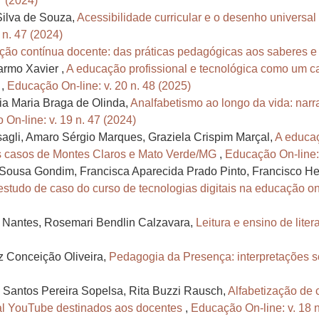
7 (2024)
Silva de Souza,
Acessibilidade curricular e o desenho univers
 n. 47 (2024)
ação contínua docente: das práticas pedagógicas aos saberes e
armo Xavier ,
A educação profissional e tecnológica como um c
m
,
Educação On-line: v. 20 n. 48 (2025)
ia Maria Braga de Olinda,
Analfabetismo ao longo da vida: narr
On-line: v. 19 n. 47 (2024)
agli, Amaro Sérgio Marques, Graziela Crispim Marçal,
A educaç
os casos de Montes Claros e Mato Verde/MG
,
Educação On-line: 
 Sousa Gondim, Francisca Aparecida Prado Pinto, Francisco H
estudo de caso do curso de tecnologias digitais na educação on
S. Nantes, Rosemari Bendlin Calzavara,
Leitura e ensino de lite
z Conceição Oliveira,
Pedagogia da Presença: interpretações so
 Santos Pereira Sopelsa, Rita Buzzi Rausch,
Alfabetização de 
nal YouTube destinados aos docentes
,
Educação On-line: v. 18 n