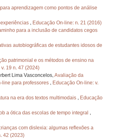
al para aprendizagem como pontos de análise
 experiências
,
Educação On-line: n. 21 (2016)
aminho para a inclusão de candidatos cegos
ativas autobiográficas de estudantes idosos de
ão patrimonial e os métodos de ensino na
v. 19 n. 47 (2024)
erbert Lima Vasconcelos,
Avaliação da
-line para professores
,
Educação On-line: v.
ratura na era dos textos multimodais
,
Educação
b a ótica das escolas de tempo integral
,
crianças com dislexia: algumas reflexões a
. 42 (2023)