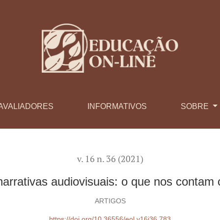
o que nos contam com suas produções
AVALIADORES
INFORMATIVOS
SOBRE
v. 16 n. 36 (2021)
narrativas audiovisuais: o que nos conta
ARTIGOS
https://doi.org/10.36556/eol.v16i36.783