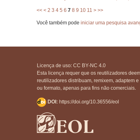
<<
<
2
3
4
5
6
7
8
9
10
11
>
>>
Você também pode
iniciar uma pesquisa avan
Licença de uso:
CC BY-NC 4.0
Esta licença requer que os reutilizadores deem
reutilizadores distribuam, remixem, adaptem e 
ou formato, apenas para fins não comerciais.
DOI:
https://doi.org/10.36556/eol