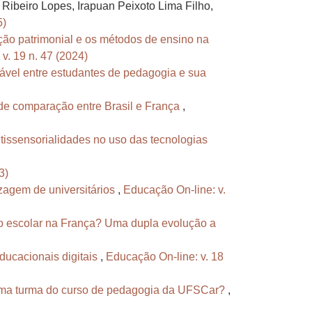
Ribeiro Lopes, Irapuan Peixoto Lima Filho,
5)
ão patrimonial e os métodos de ensino na
v. 19 n. 47 (2024)
ável entre estudantes de pedagogia e sua
 de comparação entre Brasil e França
,
ultissensorialidades no uso das tecnologias
3)
izagem de universitários
,
Educação On-line: v.
so escolar na França? Uma dupla evolução a
educacionais digitais
,
Educação On-line: v. 18
e uma turma do curso de pedagogia da UFSCar?
,