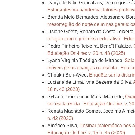
Danyelle Nilin Gonçalves, Domingos Sávi
Estudantes na pandemia: fatores protetiv
Brenda Melo Bernardes, Alessandro Bors
mesorregião do norte de minas gerais: 
Lisiane Goetz, Renato da Costa Teixeira
relação com o processo educativo
,
Educa
Pedro Pinheiro Teixeira, Benoît Falaize,
Educação On-line: v. 20 n. 48 (2025)
Lyana Virgínia Thédiga de Miranda,
Sala
móveis pelas crianças na escola
,
Educaç
Choukri Ben-Ayed,
Enquête sur la discri
Luciana de Lima, Ivna Bezerra da Silva,
18 n. 43 (2023)
Sylvain Broccolichi, Maira Mamede,
Quai
ser esclarecida
,
Educação On-line: v. 20
Renata Machado Gomes, Jocelma Almeida
n. 42 (2023)
Américo Silva,
Ensinar matemática nos a
Educação On-line: v. 15 n. 35 (2020)