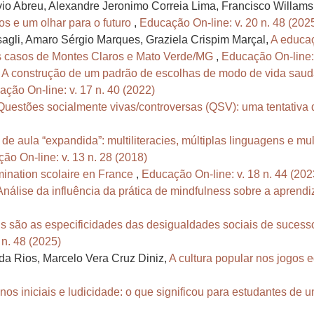
o Abreu, Alexandre Jeronimo Correia Lima, Francisco Willams 
os e um olhar para o futuro
,
Educação On-line: v. 20 n. 48 (202
agli, Amaro Sérgio Marques, Graziela Crispim Marçal,
A educaç
os casos de Montes Claros e Mato Verde/MG
,
Educação On-line: 
,
A construção de um padrão de escolhas de modo de vida saud
ção On-line: v. 17 n. 40 (2022)
Questões socialmente vivas/controversas (QSV): uma tentativa
 de aula “expandida”: multiliteracies, múltiplas linguagens e m
ão On-line: v. 13 n. 28 (2018)
mination scolaire en France
,
Educação On-line: v. 18 n. 44 (202
Análise da influência da prática de mindfulness sobre a aprend
s são as especificidades das desigualdades sociais de suces
 n. 48 (2025)
 Rios, Marcelo Vera Cruz Diniz,
A cultura popular nos jogos 
nos iniciais e ludicidade: o que significou para estudantes d