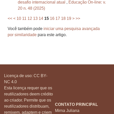
desafio internacional atual
,
Educação On-line: v.
20 n. 48 (2025)
<<
<
10
11
12
13
14
15
16
17
18
19
>
>>
Você também pode
iniciar uma pesquisa avançada
por similaridade
para este artigo.
Licença de uso:
CC BY-
NC 4.0
Esta licença requer que os
reutilizadores deem crédito
ao criador. Permite que os
CONTATO PRINCIPAL
reutilizadores distribuam,
Mirna Juliana
remixem, adaptem e criem