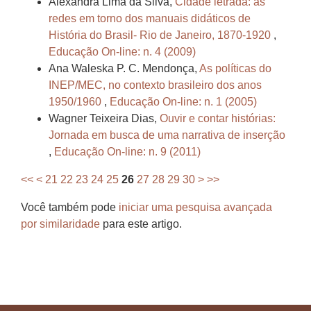
Alexandra Lima da Silva,
Cidade letrada: as
redes em torno dos manuais didáticos de
História do Brasil- Rio de Janeiro, 1870-1920
,
Educação On-line: n. 4 (2009)
Ana Waleska P. C. Mendonça,
As políticas do
INEP/MEC, no contexto brasileiro dos anos
1950/1960
,
Educação On-line: n. 1 (2005)
Wagner Teixeira Dias,
Ouvir e contar histórias:
Jornada em busca de uma narrativa de inserção
,
Educação On-line: n. 9 (2011)
<<
<
21
22
23
24
25
26
27
28
29
30
>
>>
Você também pode
iniciar uma pesquisa avançada
por similaridade
para este artigo.