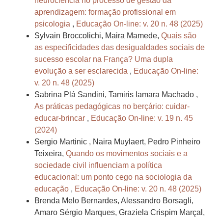
neurociência no processo de gestão da
aprendizagem: formação profissional em
psicologia
,
Educação On-line: v. 20 n. 48 (2025)
Sylvain Broccolichi, Maira Mamede,
Quais são
as especificidades das desigualdades sociais de
sucesso escolar na França? Uma dupla
evolução a ser esclarecida
,
Educação On-line:
v. 20 n. 48 (2025)
Sabrina Plá Sandini, Tamiris Iamara Machado ,
As práticas pedagógicas no berçário: cuidar-
educar-brincar
,
Educação On-line: v. 19 n. 45
(2024)
Sergio Martinic , Naira Muylaert, Pedro Pinheiro
Teixeira,
Quando os movimentos sociais e a
sociedade civil influenciam a política
educacional: um ponto cego na sociologia da
educação
,
Educação On-line: v. 20 n. 48 (2025)
Brenda Melo Bernardes, Alessandro Borsagli,
Amaro Sérgio Marques, Graziela Crispim Marçal,