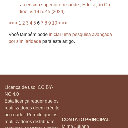
ao ensino superior em saúde
,
Educação On-
line: v. 19 n. 45 (2024)
<<
<
1
2
3
4
5
6
7
8
9
10
>
>>
Você também pode
iniciar uma pesquisa avançada
por similaridade
para este artigo.
Licença de uso:
CC BY-
NC 4.0
Esta licença requer que os
reutilizadores deem crédito
ao criador. Permite que os
CONTATO PRINCIPAL
reutilizadores distribuam,
Mirna Juliana