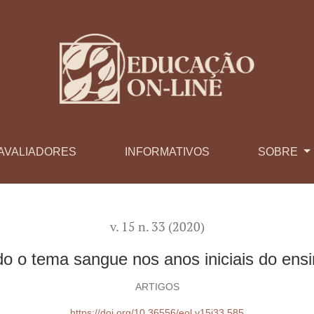
ais do ensino fundamental
AVALIADORES
INFORMATIVOS
SOBRE
v. 15 n. 33 (2020)
o o tema sangue nos anos iniciais do ens
ARTIGOS
https://doi.org/10.36556/eol.v15i33.585