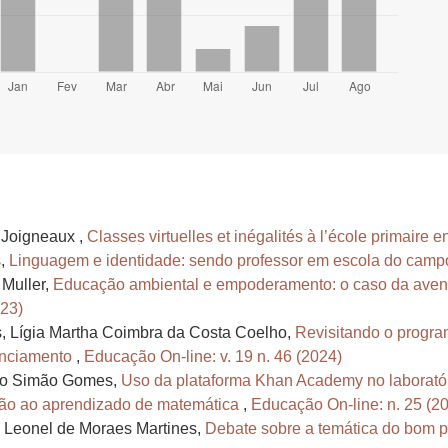
 Joigneaux ,
Classes virtuelles et inégalités à l’école primaire 
s,
Linguagem e identidade: sendo professor em escola do cam
 Muller,
Educação ambiental e empoderamento: o caso da aven
023)
, Lígia Martha Coimbra da Costa Coelho,
Revisitando o progra
anciamento
,
Educação On-line: v. 19 n. 46 (2024)
iago Simão Gomes,
Uso da plataforma Khan Academy no laboratór
ação ao aprendizado de matemática
,
Educação On-line: n. 25 (2
a Leonel de Moraes Martines,
Debate sobre a temática do bom pr