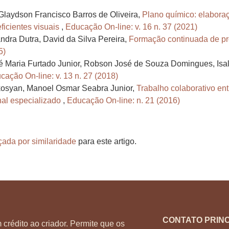
Glaydson Francisco Barros de Oliveira,
Plano químico: elaboraçã
ficientes visuais
,
Educação On-line: v. 16 n. 37 (2021)
andra Dutra, David da Silva Pereira,
Formação continuada de pr
5)
é Maria Furtado Junior, Robson José de Souza Domingues, Isa
cação On-line: v. 13 n. 27 (2018)
kosyan, Manoel Osmar Seabra Junior,
Trabalho colaborativo en
nal especializado
,
Educação On-line: n. 21 (2016)
çada por similaridade
para este artigo.
CONTATO PRINC
 crédito ao criador. Permite que os