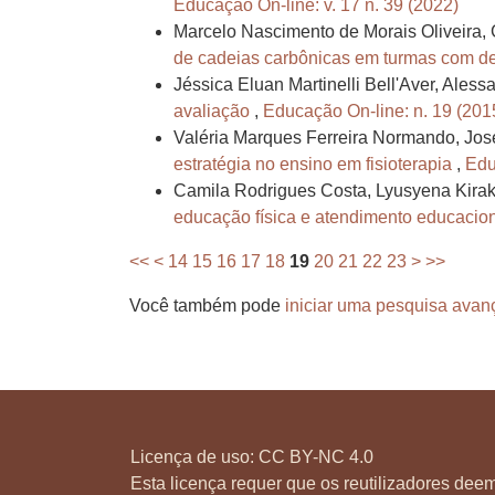
Educação On-line: v. 17 n. 39 (2022)
Marcelo Nascimento de Morais Oliveira, 
de cadeias carbônicas em turmas com de
Jéssica Eluan Martinelli Bell'Aver, Aless
avaliação
,
Educação On-line: n. 19 (201
Valéria Marques Ferreira Normando, Jos
estratégia no ensino em fisioterapia
,
Edu
Camila Rodrigues Costa, Lyusyena Kira
educação física e atendimento educacio
<<
<
14
15
16
17
18
19
20
21
22
23
>
>>
Você também pode
iniciar uma pesquisa avan
Licença de uso:
CC BY-NC 4.0
Esta licença requer que os reutilizadores deem