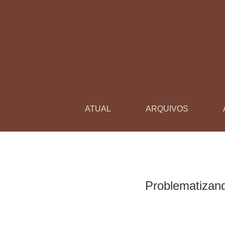
Problematizando o tema sangue nos anos inici
ATUAL
ARQUIVOS
Problematizand