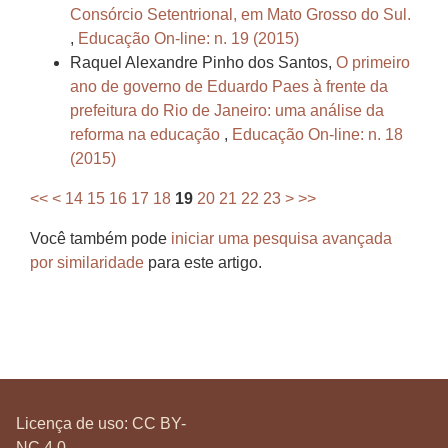
Consórcio Setentrional, em Mato Grosso do Sul.
,
Educação On-line: n. 19 (2015)
Raquel Alexandre Pinho dos Santos,
O primeiro
ano de governo de Eduardo Paes à frente da
prefeitura do Rio de Janeiro: uma análise da
reforma na educação
,
Educação On-line: n. 18
(2015)
<<
<
14
15
16
17
18
19
20
21
22
23
>
>>
Você também pode
iniciar uma pesquisa avançada
por similaridade
para este artigo.
Licença de uso:
CC BY-
NC 4.0