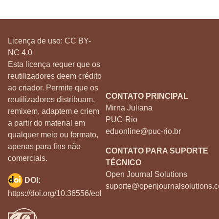
Licença de uso:
CC BY-
NC 4.0
Esta licença requer que os
reutilizadores deem crédito
ao criador. Permite que os
CONTATO PRINCIPAL
reutilizadores distribuam,
Mirna Juliana
remixem, adaptem e criem
PUC-Rio
a partir do material em
eduonline@puc-rio.br
qualquer meio ou formato,
apenas para fins não
CONTATO PARA SUPORTE
comerciais.
TÉCNICO
Open Journal Solutions
DOI:
suporte@openjournalsolutions.c
https://doi.org/10.36556/eol