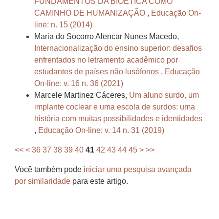
FUNDAMENTOS DA BIOÉTICA COMO
CAMINHO DE HUMANIZAÇÃO
,
Educação On-
line: n. 15 (2014)
Maria do Socorro Alencar Nunes Macedo,
Internacionalização do ensino superior: desafios
enfrentados no letramento acadêmico por
estudantes de países não lusófonos
,
Educação
On-line: v. 16 n. 36 (2021)
Marcele Martinez Cáceres,
Um aluno surdo, um
implante coclear e uma escola de surdos: uma
história com muitas possibilidades e identidades
,
Educação On-line: v. 14 n. 31 (2019)
<<
<
36
37
38
39
40
41
42
43
44
45
>
>>
Você também pode
iniciar uma pesquisa avançada
por similaridade
para este artigo.