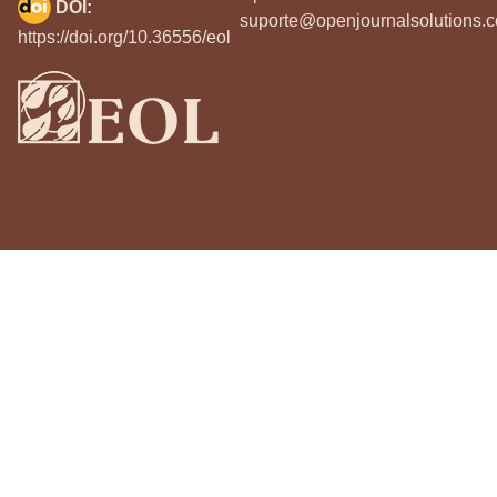
DOI:
suporte@openjournalsolutions.c
https://doi.org/10.36556/eol