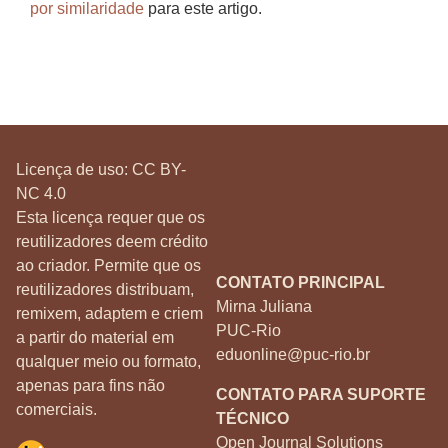
por similaridade
para este artigo.
Licença de uso:
CC BY-
NC 4.0
Esta licença requer que os
reutilizadores deem crédito
ao criador. Permite que os
CONTATO PRINCIPAL
reutilizadores distribuam,
Mirna Juliana
remixem, adaptem e criem
PUC-Rio
a partir do material em
eduonline@puc-rio.br
qualquer meio ou formato,
apenas para fins não
CONTATO PARA SUPORTE
comerciais.
TÉCNICO
Open Journal Solutions