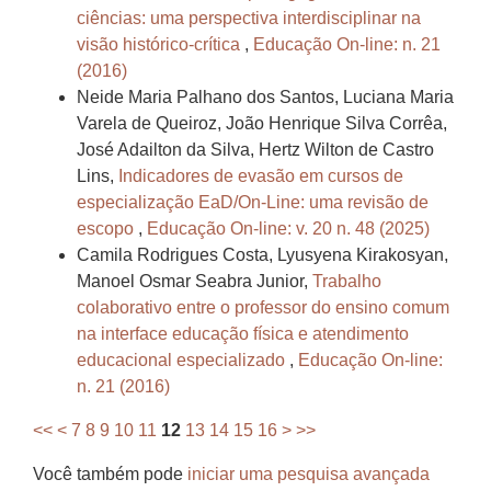
ciências: uma perspectiva interdisciplinar na
visão histórico-crítica
,
Educação On-line: n. 21
(2016)
Neide Maria Palhano dos Santos, Luciana Maria
Varela de Queiroz, João Henrique Silva Corrêa,
José Adailton da Silva, Hertz Wilton de Castro
Lins,
Indicadores de evasão em cursos de
especialização EaD/On-Line: uma revisão de
escopo
,
Educação On-line: v. 20 n. 48 (2025)
Camila Rodrigues Costa, Lyusyena Kirakosyan,
Manoel Osmar Seabra Junior,
Trabalho
colaborativo entre o professor do ensino comum
na interface educação física e atendimento
educacional especializado
,
Educação On-line:
n. 21 (2016)
<<
<
7
8
9
10
11
12
13
14
15
16
>
>>
Você também pode
iniciar uma pesquisa avançada