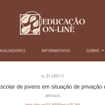
ivação de liberdade
AVALIADORES
INFORMATIVOS
SOBRE
n. 25 (2017)
colar de jovens em situação de privação 
ARTIGOS
https://doi.org/10.36556/eol.vi25.289