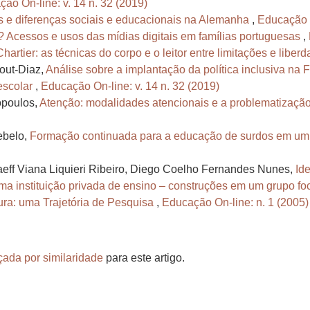
ão On-line: v. 14 n. 32 (2019)
 e diferenças sociais e educacionais na Alemanha
,
Educação O
t? Acessos e usos das mídias digitais em famílias portuguesas
,
rtier: as técnicas do corpo e o leitor entre limitações e liber
out-Diaz,
Análise sobre a implantação da política inclusiva na 
 escolar
,
Educação On-line: v. 14 n. 32 (2019)
opoulos,
Atenção: modalidades atencionais e a problematizaç
ebelo,
Formação continuada para a educação de surdos em um
raeff Viana Liquieri Ribeiro, Diego Coelho Fernandes Nunes,
Ide
ma instituição privada de ensino – construções em um grupo fo
ura: uma Trajetória de Pesquisa
,
Educação On-line: n. 1 (2005)
çada por similaridade
para este artigo.