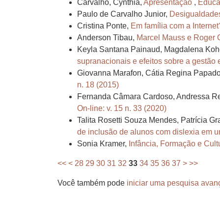
Carvalho, Cynthia,
Apresentação
,
Educaç
Paulo de Carvalho Junior,
Desigualdades
Cristina Ponte,
Em família com a Interne
Anderson Tibau,
Marcel Mauss e Roger Cha
Keyla Santana Painaud, Magdalena Koh
supranacionais e efeitos sobre a gestão
Giovanna Marafon, Cátia Regina Papad
n. 18 (2015)
Fernanda Câmara Cardoso, Andressa R
On-line: v. 15 n. 33 (2020)
Talita Rosetti Souza Mendes, Patrícia G
de inclusão de alunos com dislexia em u
Sonia Kramer,
Infância, Formação e Cult
<<
<
28
29
30
31
32
33
34
35
36
37
>
>>
Você também pode
iniciar uma pesquisa avan