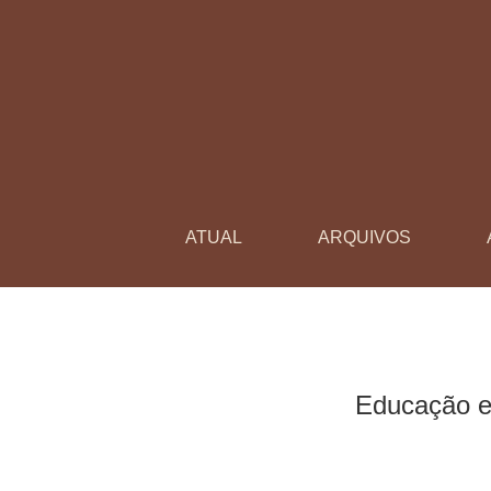
Educação escolar de jovens em situação de pr
ATUAL
ARQUIVOS
Educação es