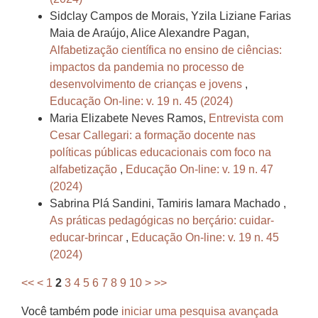
Sidclay Campos de Morais, Yzila Liziane Farias
Maia de Araújo, Alice Alexandre Pagan,
Alfabetização científica no ensino de ciências:
impactos da pandemia no processo de
desenvolvimento de crianças e jovens
,
Educação On-line: v. 19 n. 45 (2024)
Maria Elizabete Neves Ramos,
Entrevista com
Cesar Callegari: a formação docente nas
políticas públicas educacionais com foco na
alfabetização
,
Educação On-line: v. 19 n. 47
(2024)
Sabrina Plá Sandini, Tamiris Iamara Machado ,
As práticas pedagógicas no berçário: cuidar-
educar-brincar
,
Educação On-line: v. 19 n. 45
(2024)
<<
<
1
2
3
4
5
6
7
8
9
10
>
>>
Você também pode
iniciar uma pesquisa avançada