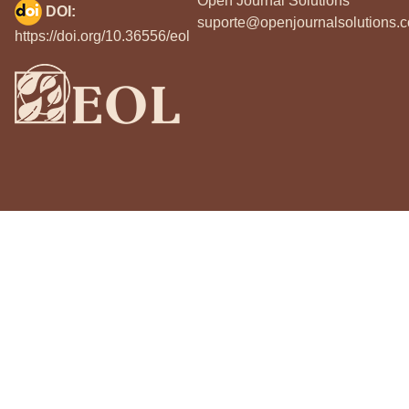
Open Journal Solutions
DOI:
suporte@openjournalsolutions.c
https://doi.org/10.36556/eol