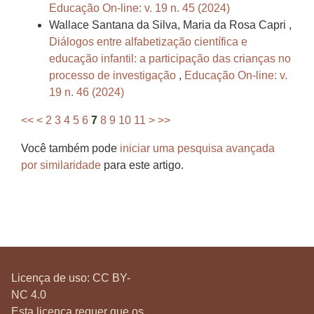
Educação On-line: v. 19 n. 45 (2024)
Wallace Santana da Silva, Maria da Rosa Capri ,
Diálogos entre alfabetização científica e
educação infantil: a participação das crianças no
processo de investigação
,
Educação On-line: v.
19 n. 46 (2024)
<<
<
2
3
4
5
6
7
8
9
10
11
>
>>
Você também pode
iniciar uma pesquisa avançada
por similaridade
para este artigo.
Licença de uso:
CC BY-
NC 4.0
Esta licença requer que os