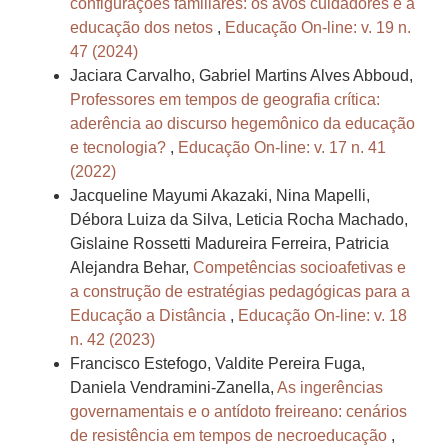
configurações familiares: os avós cuidadores e a
educação dos netos
,
Educação On-line: v. 19 n.
47 (2024)
Jaciara Carvalho, Gabriel Martins Alves Abboud,
Professores em tempos de geografia crítica:
aderência ao discurso hegemônico da educação
e tecnologia?
,
Educação On-line: v. 17 n. 41
(2022)
Jacqueline Mayumi Akazaki, Nina Mapelli,
Débora Luiza da Silva, Leticia Rocha Machado,
Gislaine Rossetti Madureira Ferreira, Patricia
Alejandra Behar,
Competências socioafetivas e
a construção de estratégias pedagógicas para a
Educação a Distância
,
Educação On-line: v. 18
n. 42 (2023)
Francisco Estefogo, Valdite Pereira Fuga,
Daniela Vendramini-Zanella,
As ingerências
governamentais e o antídoto freireano: cenários
de resistência em tempos de necroeducação
,