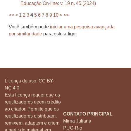
Educação On-line: v. 19 n. 45 (2024)
<<
<
1
2
3
4
5
6
7
8
9
10
>
>>
Você também pode
iniciar uma pesquisa avançada
por similaridade
para este artigo.
Licença de uso:
CC BY-
NC 4.0
Esta licença requer que os
reutilizadores deem crédito
ao criador. Permite que os
CONTATO PRINCIPAL
reutilizadores distribuam,
Mirna Juliana
remixem, adaptem e criem
PUC-Rio
a partir do material em