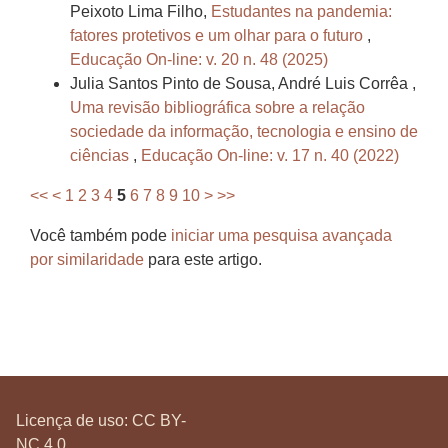
Peixoto Lima Filho,
Estudantes na pandemia:
fatores protetivos e um olhar para o futuro
,
Educação On-line: v. 20 n. 48 (2025)
Julia Santos Pinto de Sousa, André Luis Corrêa ,
Uma revisão bibliográfica sobre a relação
sociedade da informação, tecnologia e ensino de
ciências
,
Educação On-line: v. 17 n. 40 (2022)
<<
<
1
2
3
4
5
6
7
8
9
10
>
>>
Você também pode
iniciar uma pesquisa avançada
por similaridade
para este artigo.
Licença de uso:
CC BY-
NC 4.0