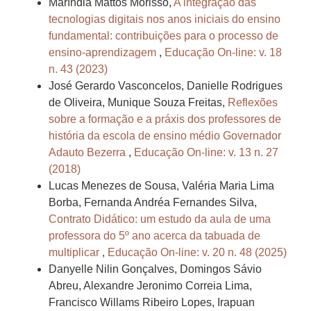
Maríndia Mattos Morisso,
A integração das
tecnologias digitais nos anos iniciais do ensino
fundamental: contribuições para o processo de
ensino-aprendizagem
,
Educação On-line: v. 18
n. 43 (2023)
José Gerardo Vasconcelos, Danielle Rodrigues
de Oliveira, Munique Souza Freitas,
Reflexões
sobre a formação e a práxis dos professores de
história da escola de ensino médio Governador
Adauto Bezerra
,
Educação On-line: v. 13 n. 27
(2018)
Lucas Menezes de Sousa, Valéria Maria Lima
Borba, Fernanda Andréa Fernandes Silva,
Contrato Didático: um estudo da aula de uma
professora do 5º ano acerca da tabuada de
multiplicar
,
Educação On-line: v. 20 n. 48 (2025)
Danyelle Nilin Gonçalves, Domingos Sávio
Abreu, Alexandre Jeronimo Correia Lima,
Francisco Willams Ribeiro Lopes, Irapuan