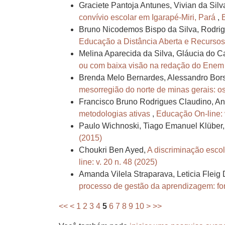
Graciete Pantoja Antunes, Vivian da Sil
convívio escolar em Igarapé-Miri, Pará
,
Bruno Nicodemos Bispo da Silva, Rodrig
Educação a Distância Aberta e Recurso
Melina Aparecida da Silva, Gláucia do C
ou com baixa visão na redação do Ene
Brenda Melo Bernardes, Alessandro Bors
mesorregião do norte de minas gerais: 
Francisco Bruno Rodrigues Claudino, An
metodologias ativas
,
Educação On-line: v
Paulo Wichnoski, Tiago Emanuel Klüber
(2015)
Choukri Ben Ayed,
A discriminação esco
line: v. 20 n. 48 (2025)
Amanda Vilela Straparava, Leticia Fleig
processo de gestão da aprendizagem: fo
<<
<
1
2
3
4
5
6
7
8
9
10
>
>>