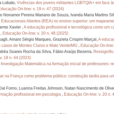
va Lobato,
Vivências dos jovens militantes LGBTQIA+ em face à
Educação On-line: v. 19 n. 47 (2024)
o Nonamor Pereira Mariano de Souza, Ivanda Maria Martins Si
s Educacionais Abertos (REA) no ensino superior: um mapeam
armo Xavier ,
A educação profissional e tecnológica como um c
m
,
Educação On-line: v. 20 n. 48 (2025)
agli, Amaro Sérgio Marques, Graziela Crispim Marçal,
A educaç
os casos de Montes Claros e Mato Verde/MG
,
Educação On-line: 
dréa Soares Rocha da Silva, Fábio Araújo Bezerra,
Ressignifi
. 18 n. 44 (2023)
,
Investigação Matemática na formação inicial de professores: re
lar na França como problema público: construção tardia para 
 Dal Forno, Luanna Freitas Johnson, Natan Nascimento de Olive
rmação profissional em psicologia
,
Educação On-line: v. 20 n. 