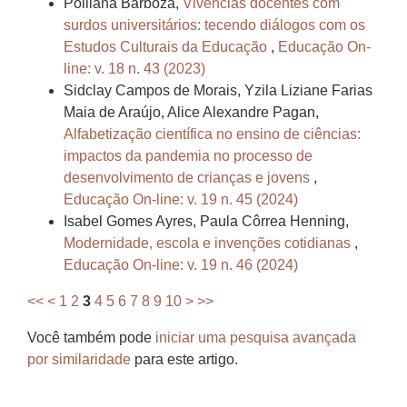
Polliana Barboza,
Vivências docentes com
surdos universitários: tecendo diálogos com os
Estudos Culturais da Educação
,
Educação On-
line: v. 18 n. 43 (2023)
Sidclay Campos de Morais, Yzila Liziane Farias
Maia de Araújo, Alice Alexandre Pagan,
Alfabetização científica no ensino de ciências:
impactos da pandemia no processo de
desenvolvimento de crianças e jovens
,
Educação On-line: v. 19 n. 45 (2024)
Isabel Gomes Ayres, Paula Côrrea Henning,
Modernidade, escola e invenções cotidianas
,
Educação On-line: v. 19 n. 46 (2024)
<<
<
1
2
3
4
5
6
7
8
9
10
>
>>
Você também pode
iniciar uma pesquisa avançada
por similaridade
para este artigo.