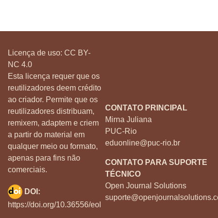
Licença de uso:
CC BY-
NC 4.0
Esta licença requer que os
reutilizadores deem crédito
ao criador. Permite que os
CONTATO PRINCIPAL
reutilizadores distribuam,
Mirna Juliana
remixem, adaptem e criem
PUC-Rio
a partir do material em
eduonline@puc-rio.br
qualquer meio ou formato,
apenas para fins não
CONTATO PARA SUPORTE
comerciais.
TÉCNICO
Open Journal Solutions
DOI:
suporte@openjournalsolutions.c
https://doi.org/10.36556/eol