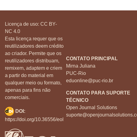
Licença de uso:
CC BY-
NC 4.0
Esta licença requer que os
reutilizadores deem crédito
ao criador. Permite que os
CONTATO PRINCIPAL
reutilizadores distribuam,
Mirna Juliana
remixem, adaptem e criem
PUC-Rio
a partir do material em
eduonline@puc-rio.br
qualquer meio ou formato,
apenas para fins não
CONTATO PARA SUPORTE
comerciais.
TÉCNICO
Open Journal Solutions
DOI:
suporte@openjournalsolutions.c
https://doi.org/10.36556/eol