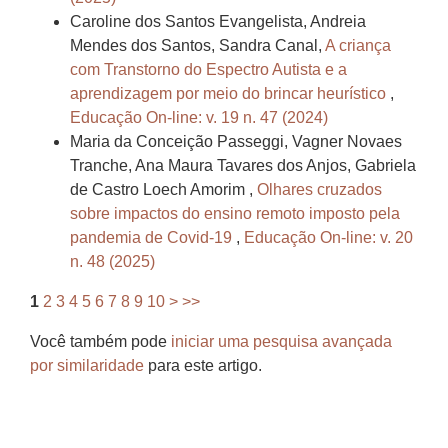
Caroline dos Santos Evangelista, Andreia
Mendes dos Santos, Sandra Canal,
A criança
com Transtorno do Espectro Autista e a
aprendizagem por meio do brincar heurístico
,
Educação On-line: v. 19 n. 47 (2024)
Maria da Conceição Passeggi, Vagner Novaes
Tranche, Ana Maura Tavares dos Anjos, Gabriela
de Castro Loech Amorim ,
Olhares cruzados
sobre impactos do ensino remoto imposto pela
pandemia de Covid-19
,
Educação On-line: v. 20
n. 48 (2025)
1
2
3
4
5
6
7
8
9
10
>
>>
Você também pode
iniciar uma pesquisa avançada
por similaridade
para este artigo.