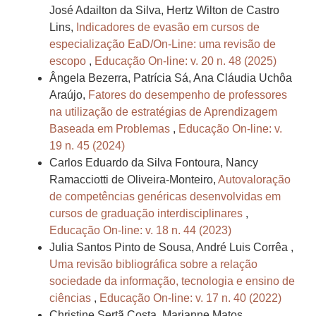
José Adailton da Silva, Hertz Wilton de Castro
Lins,
Indicadores de evasão em cursos de
especialização EaD/On-Line: uma revisão de
escopo
,
Educação On-line: v. 20 n. 48 (2025)
Ângela Bezerra, Patrícia Sá, Ana Cláudia Uchôa
Araújo,
Fatores do desempenho de professores
na utilização de estratégias de Aprendizagem
Baseada em Problemas
,
Educação On-line: v.
19 n. 45 (2024)
Carlos Eduardo da Silva Fontoura, Nancy
Ramacciotti de Oliveira-Monteiro,
Autovaloração
de competências genéricas desenvolvidas em
cursos de graduação interdisciplinares
,
Educação On-line: v. 18 n. 44 (2023)
Julia Santos Pinto de Sousa, André Luis Corrêa ,
Uma revisão bibliográfica sobre a relação
sociedade da informação, tecnologia e ensino de
ciências
,
Educação On-line: v. 17 n. 40 (2022)
Christine Sertã Costa, Marianne Matos