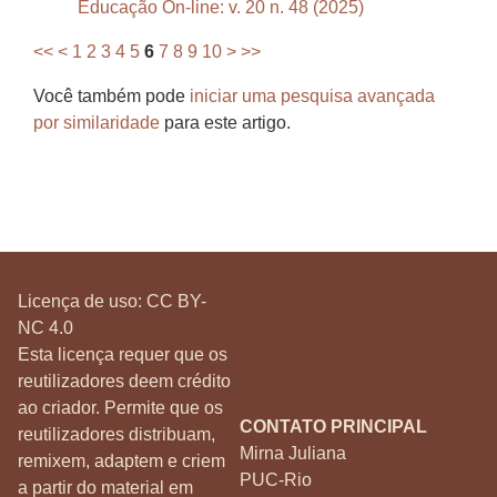
Educação On-line: v. 20 n. 48 (2025)
<<
<
1
2
3
4
5
6
7
8
9
10
>
>>
Você também pode
iniciar uma pesquisa avançada
por similaridade
para este artigo.
Licença de uso:
CC BY-
NC 4.0
Esta licença requer que os
reutilizadores deem crédito
ao criador. Permite que os
CONTATO PRINCIPAL
reutilizadores distribuam,
Mirna Juliana
remixem, adaptem e criem
PUC-Rio
a partir do material em