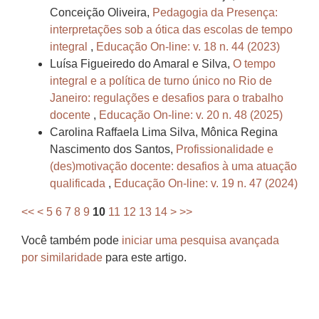
Conceição Oliveira,
Pedagogia da Presença:
interpretações sob a ótica das escolas de tempo
integral
,
Educação On-line: v. 18 n. 44 (2023)
Luísa Figueiredo do Amaral e Silva,
O tempo
integral e a política de turno único no Rio de
Janeiro: regulações e desafios para o trabalho
docente
,
Educação On-line: v. 20 n. 48 (2025)
Carolina Raffaela Lima Silva, Mônica Regina
Nascimento dos Santos,
Profissionalidade e
(des)motivação docente: desafios à uma atuação
qualificada
,
Educação On-line: v. 19 n. 47 (2024)
<<
<
5
6
7
8
9
10
11
12
13
14
>
>>
Você também pode
iniciar uma pesquisa avançada
por similaridade
para este artigo.