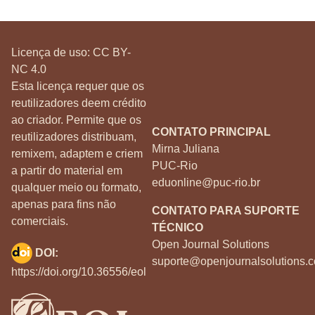
Licença de uso:
CC BY-
NC 4.0
Esta licença requer que os
reutilizadores deem crédito
ao criador. Permite que os
CONTATO PRINCIPAL
reutilizadores distribuam,
Mirna Juliana
remixem, adaptem e criem
PUC-Rio
a partir do material em
eduonline@puc-rio.br
qualquer meio ou formato,
apenas para fins não
CONTATO PARA SUPORTE
comerciais.
TÉCNICO
Open Journal Solutions
DOI:
suporte@openjournalsolutions.c
https://doi.org/10.36556/eol