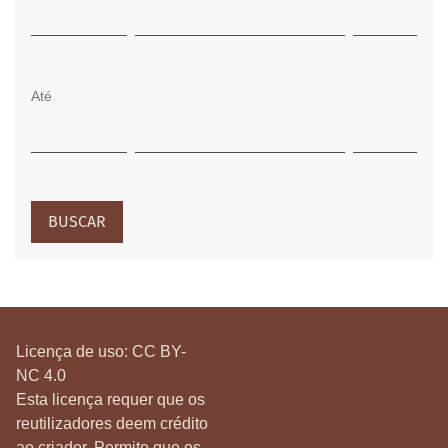
Até
BUSCAR
Licença de uso:
CC BY-
NC 4.0
Esta licença requer que os
reutilizadores deem crédito
ao criador. Permite que os