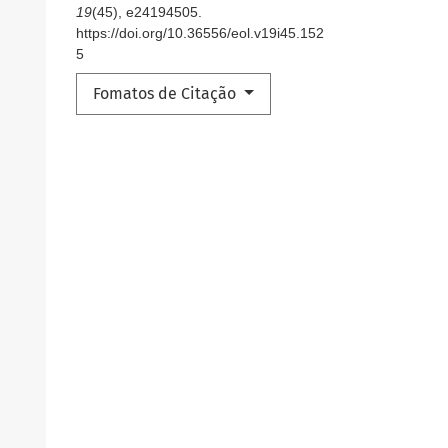
19
(45), e24194505.
https://doi.org/10.36556/eol.v19i45.152
5
Fomatos de Citação