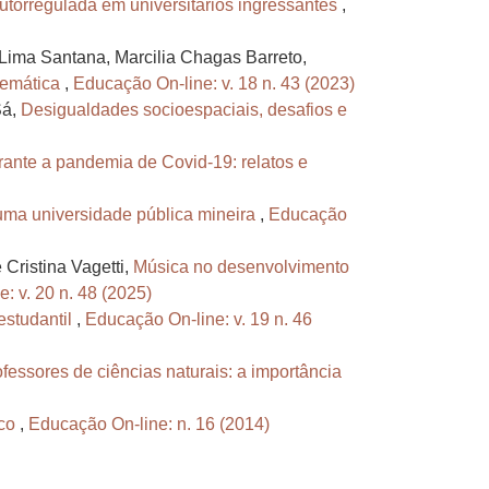
utorregulada em universitários ingressantes
,
 Lima Santana, Marcilia Chagas Barreto,
stemática
,
Educação On-line: v. 18 n. 43 (2023)
Sá,
Desigualdades socioespaciais, desafios e
rante a pandemia de Covid-19: relatos e
 uma universidade pública mineira
,
Educação
 Cristina Vagetti,
Música no desenvolvimento
: v. 20 n. 48 (2025)
estudantil
,
Educação On-line: v. 19 n. 46
fessores de ciências naturais: a importância
ico
,
Educação On-line: n. 16 (2014)