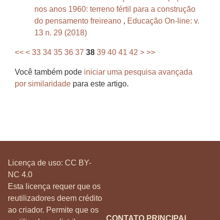
nos anos 1960: terreno fértil para a construção
do pensamento freireano
,
Educação On-line: v.
13 n. 29 (2018)
<<
<
33
34
35
36
37
38
39
40
41
42
>
>>
Você também pode
iniciar uma pesquisa avançada
por similaridade
para este artigo.
Licença de uso:
CC BY-
NC 4.0
Esta licença requer que os
reutilizadores deem crédito
ao criador. Permite que os
CONTATO PRINCIPAL