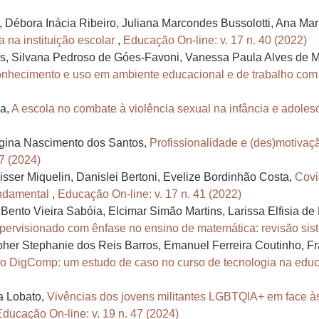
, Débora Inácia Ribeiro, Juliana Marcondes Bussolotti, Ana Ma
ia na instituição escolar
,
Educação On-line: v. 17 n. 40 (2022)
s, Silvana Pedroso de Góes-Favoni, Vanessa Paula Alves de M
conhecimento e uso em ambiente educacional e de trabalho com
da,
A escola no combate à violência sexual na infância e adoles
egina Nascimento dos Santos,
Profissionalidade e (des)motivaç
7 (2024)
sser Miquelin, Danislei Bertoni, Evelize Bordinhão Costa,
Covi
undamental
,
Educação On-line: v. 17 n. 41 (2022)
ento Vieira Sabóia, Elcimar Simão Martins, Larissa Elfisia de
supervisionado com ênfase no ensino de matemática: revisão si
pher Stephanie dos Reis Barros, Emanuel Ferreira Coutinho, F
 o DigComp: um estudo de caso no curso de tecnologia na edu
va Lobato,
Vivências dos jovens militantes LGBTQIA+ em face à
Educação On-line: v. 19 n. 47 (2024)