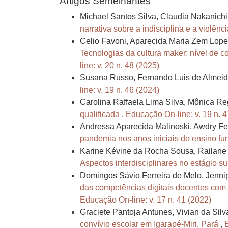
Artigos Semelhantes
Michael Santos Silva, Claudia Nakanichi
narrativa sobre a indisciplina e a violênc
Celio Favoni, Aparecida Maria Zem Lope
Tecnologias da cultura maker: nível de 
line: v. 20 n. 48 (2025)
Susana Russo, Fernando Luis de Almei
line: v. 19 n. 46 (2024)
Carolina Raffaela Lima Silva, Mônica R
qualificada
,
Educação On-line: v. 19 n. 4
Andressa Aparecida Malinoski, Awdry Fei
pandemia nos anos iniciais do ensino f
Karine Kévine da Rocha Sousa, Railane B
Aspectos interdisciplinares no estágio 
Domingos Sávio Ferreira de Melo, Jenni
das competências digitais docentes com
Educação On-line: v. 17 n. 41 (2022)
Graciete Pantoja Antunes, Vivian da Sil
convívio escolar em Igarapé-Miri, Pará
,