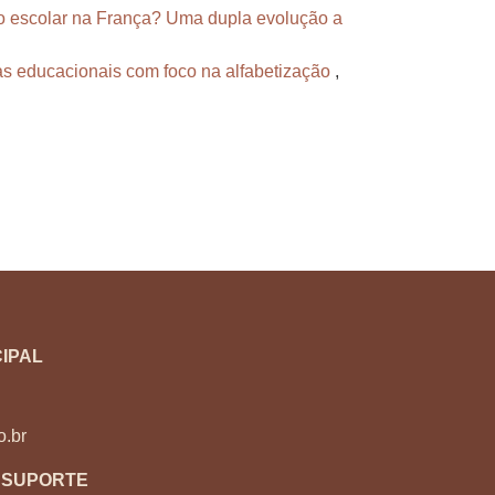
so escolar na França? Uma dupla evolução a
cas educacionais com foco na alfabetização
,
IPAL
o.br
 SUPORTE