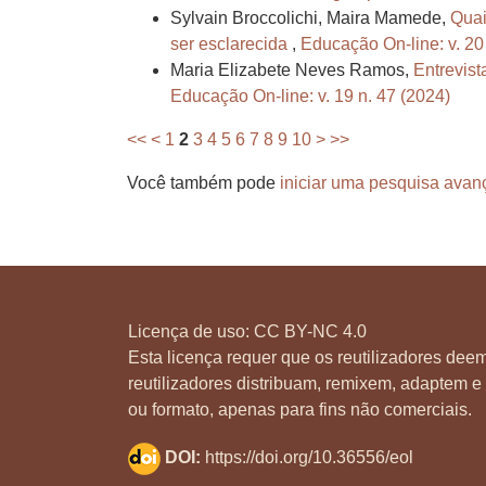
Sylvain Broccolichi, Maira Mamede,
Quai
ser esclarecida
,
Educação On-line: v. 20
Maria Elizabete Neves Ramos,
Entrevist
Educação On-line: v. 19 n. 47 (2024)
<<
<
1
2
3
4
5
6
7
8
9
10
>
>>
Você também pode
iniciar uma pesquisa avan
Licença de uso:
CC BY-NC 4.0
Esta licença requer que os reutilizadores deem
reutilizadores distribuam, remixem, adaptem e 
ou formato, apenas para fins não comerciais.
DOI:
https://doi.org/10.36556/eol