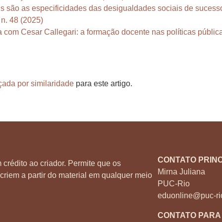
s são as especificidades das desigualdades sociais de suces
 n. 48 (2025)
a com Cesar Callegari: a formação docente nas políticas públi
çada por similaridade
para este artigo.
CONTATO PRINC
 crédito ao criador. Permite que os
Mirna Juliana
criem a partir do material em qualquer meio
PUC-Rio
eduonline@puc-ri
CONTATO PARA