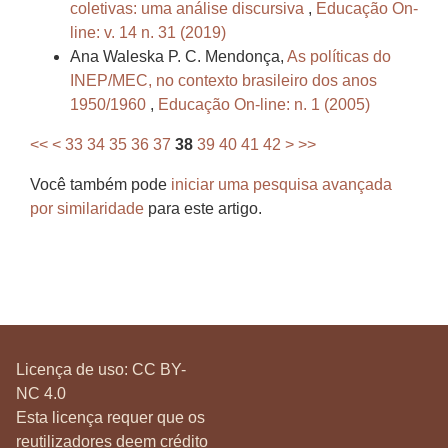
coletivas: uma análise discursiva
,
Educação On-
line: v. 14 n. 31 (2019)
Ana Waleska P. C. Mendonça,
As políticas do
INEP/MEC, no contexto brasileiro dos anos
1950/1960
,
Educação On-line: n. 1 (2005)
<<
<
33
34
35
36
37
38
39
40
41
42
>
>>
Você também pode
iniciar uma pesquisa avançada
por similaridade
para este artigo.
Licença de uso:
CC BY-
NC 4.0
Esta licença requer que os
reutilizadores deem crédito