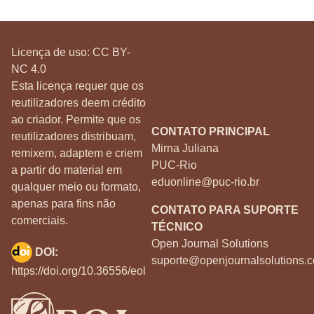
Licença de uso:
CC BY-
NC 4.0
Esta licença requer que os
reutilizadores deem crédito
ao criador. Permite que os
CONTATO PRINCIPAL
reutilizadores distribuam,
Mirna Juliana
remixem, adaptem e criem
PUC-Rio
a partir do material em
eduonline@puc-rio.br
qualquer meio ou formato,
apenas para fins não
CONTATO PARA SUPORTE
comerciais.
TÉCNICO
Open Journal Solutions
DOI:
suporte@openjournalsolutions.c
https://doi.org/10.36556/eol