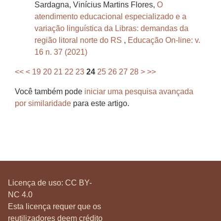
Sardagna, Vinícius Martins Flores,
O
atendimento educacional especializado e a
variação linguística da Libras: demandas da
região litoral norte do RS
,
Educação On-line: v.
16 n. 37 (2021)
<<
<
19
20
21
22
23
24
25
26
27
28
>
>>
Você também pode
iniciar uma pesquisa avançada
por similaridade
para este artigo.
Licença de uso:
CC BY-
NC 4.0
Esta licença requer que os
reutilizadores deem crédito