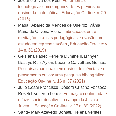
Josiane Silva dos Reis,
Ferramentas
tecnológicas como organizadores prévios no
ensino da matemática
,
Educação On-line: n. 20
(2015)
Magali Aparecida Mendes de Queiroz, Vânia
Maria de Oliveira Vieira,
Imbricações entre
mediação, práticas pedagógicas e evasão: um
estudo em representações
,
Educação On-line: v.
14 n. 31 (2019)
Geislana Padeti Ferreira Duminelli, Linnyer
Beatrys Ruiz Aylon, Luciano Carvalhais Gomes,
Pesquisas nacionais em ensino de ciências e o
pensamento crítico: uma pesquisa bibliográfica
,
Educação On-line: v. 16 n. 37 (2021)
Julio Cesar Francisco, Débora Cristina Fonseca,
Roseli Esquerdo Lopes,
Formação continuada e
o fazer socioeducativo no campo da Justiça
Juvenil
,
Educação On-line: v. 17 n. 39 (2022)
Sandy Mary Azevedo Bonatti, Helena Venites