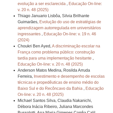
evolução a ser esclarecida
,
Educação On-line:
v. 20 n. 48 (2025)
Thiago Januario Lisbôa, Silvia Brilhante
Guimarães,
Evolução do uso de estratégias de
aprendizagem autorregulada em universitários
ingressantes
,
Educação On-line: v. 19 n. 46
(2024)
Choukri Ben Ayed,
A discriminação escolar na
França como problema público: construção
tardia para uma implementação hesitante
,
Educação On-line: v. 20 n. 48 (2025)
Anderson Matos Medina, Rosilda Arruda
Ferreira,
Investimento e desempenho de escolas
técnicas e propedêuticas de ensino médio do
Baixo Sul e do Recôncavo da Bahia
,
Educação
On-line: v. 20 n. 48 (2025)
Michael Santos Silva, Claudia Nakanichi,
Débora Inácia Ribeiro, Juliana Marcondes
Bussolotti, Ana Maria Gimenes Corrêa Calil,