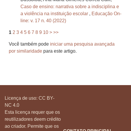
Caso de ensino: narrativa sobre a indisciplina e
a violência na instituição escolar
,
Educação On-
line: v. 17 n. 40 (2022)
1
2
3
4
5
6
7
8
9
10
>
>>
Você também pode
iniciar uma pesquisa avançada
por similaridade
para este artigo.
Licença de uso:
CC BY-
NC 4.0
Esta licença requer que os
reutilizadores deem crédito
ao criador. Permite que os