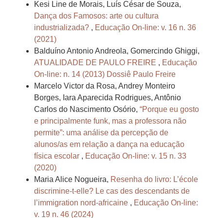
Kesi Line de Morais, Luís César de Souza,
Dança dos Famosos: arte ou cultura
industrializada?
,
Educação On-line: v. 16 n. 36
(2021)
Balduíno Antonio Andreola, Gomercindo Ghiggi,
ATUALIDADE DE PAULO FREIRE
,
Educação
On-line: n. 14 (2013) Dossiê Paulo Freire
Marcelo Victor da Rosa, Andrey Monteiro
Borges, Iara Aparecida Rodrigues, Antônio
Carlos do Nascimento Osório,
“Porque eu gosto
e principalmente funk, mas a professora não
permite”: uma análise da percepção de
alunos/as em relação a dança na educação
física escolar
,
Educação On-line: v. 15 n. 33
(2020)
Maria Alice Nogueira,
Resenha do livro: L’école
discrimine-t-elle? Le cas des descendants de
l’immigration nord-africaine
,
Educação On-line:
v. 19 n. 46 (2024)