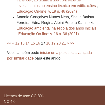
transposição didática dos conceitos de
revestimentos no ensino técnico em edificações
,
Educação On-line: v. 19 n. 46 (2024)
Antonio Gonçalves Nunes Neto, Sheila Batista
Ferreira, Edna Regina Albini Pereira Kaminski,
Educação ambiental na escola dos anos iniciais
,
Educação On-line: v. 16 n. 36 (2021)
<<
<
12
13
14
15
16
17
18
19
20
21
>
>>
Você também pode
iniciar uma pesquisa avançada
por similaridade
para este artigo.
Licença de uso:
CC BY-
NC 4.0