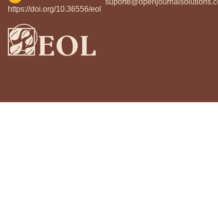
suporte@openjournalsolutions.c
https://doi.org/10.36556/eol