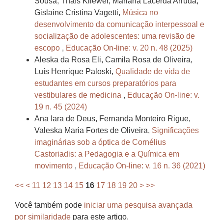
Sousa, Thaís Kliewer, Mariana Lacerda Arruda,
Gislaine Cristina Vagetti,
Música no
desenvolvimento da comunicação interpessoal e
socialização de adolescentes: uma revisão de
escopo
,
Educação On-line: v. 20 n. 48 (2025)
Aleska da Rosa Eli, Camila Rosa de Oliveira,
Luís Henrique Paloski,
Qualidade de vida de
estudantes em cursos preparatórios para
vestibulares de medicina
,
Educação On-line: v.
19 n. 45 (2024)
Ana Iara de Deus, Fernanda Monteiro Rigue,
Valeska Maria Fortes de Oliveira,
Significações
imaginárias sob a óptica de Cornélius
Castoriadis: a Pedagogia e a Química em
movimento
,
Educação On-line: v. 16 n. 36 (2021)
<<
<
11
12
13
14
15
16
17
18
19
20
>
>>
Você também pode
iniciar uma pesquisa avançada
por similaridade
para este artigo.