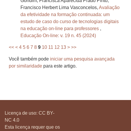
Gondim, Francisca Aparecida Prado Pinto,
Francisco Herbert Lima Vasconcelos,
Avaliação
da efetividade na formação continuada: um
estudo de caso do curso de tecnologias digitais
na educação on-line para professores
,
Educação On-line: v. 19 n. 45 (2024)
<<
<
4
5
6
7
8
9
10
11
12
13
>
>>
Você também pode
iniciar uma pesquisa avançada
por similaridade
para este artigo.
Licença de uso:
CC BY-
NC 4.0
Esta licença requer que os