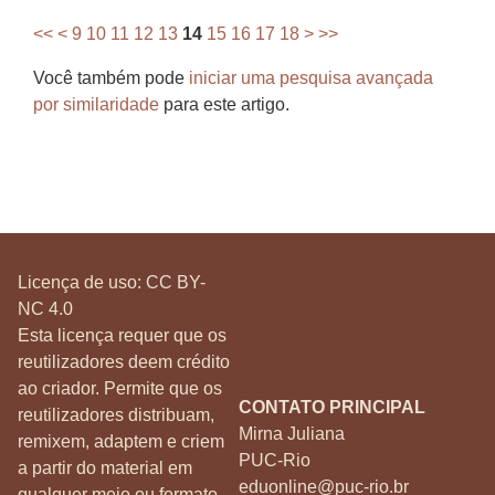
<<
<
9
10
11
12
13
14
15
16
17
18
>
>>
Você também pode
iniciar uma pesquisa avançada
por similaridade
para este artigo.
Licença de uso:
CC BY-
NC 4.0
Esta licença requer que os
reutilizadores deem crédito
ao criador. Permite que os
CONTATO PRINCIPAL
reutilizadores distribuam,
Mirna Juliana
remixem, adaptem e criem
PUC-Rio
a partir do material em
eduonline@puc-rio.br
qualquer meio ou formato,