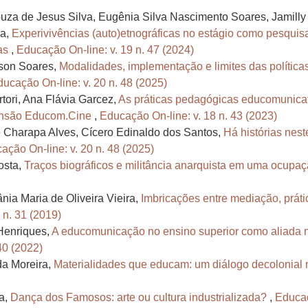
za de Jesus Silva, Eugênia Silva Nascimento Soares, Jamilly S
va,
Experivivências (auto)etnográficas no estágio como pesquisa
vas
,
Educação On-line: v. 19 n. 47 (2024)
rson Soares,
Modalidades, implementação e limites das política
ucação On-line: v. 20 n. 48 (2025)
rtori, Ana Flávia Garcez,
As práticas pedagógicas educomunicat
ensão Educom.Cine
,
Educação On-line: v. 18 n. 43 (2023)
e Charapa Alves, Cícero Edinaldo dos Santos,
Há histórias nest
ação On-line: v. 20 n. 48 (2025)
osta,
Traços biográficos e militância anarquista em uma ocupaç
ia Maria de Oliveira Vieira,
Imbricações entre mediação, prát
 n. 31 (2019)
 Henriques,
A educomunicação no ensino superior como aliada n
40 (2022)
da Moreira,
Materialidades que educam: um diálogo decolonial no
za,
Dança dos Famosos: arte ou cultura industrializada?
,
Educaç