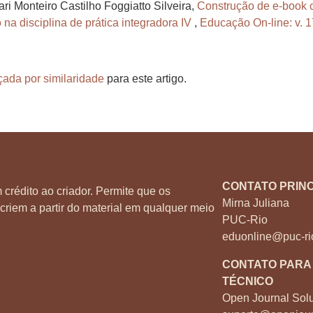
ri Monteiro Castilho Foggiatto Silveira,
Construção de e-book 
na disciplina de prática integradora IV
,
Educação On-line: v. 1
çada por similaridade
para este artigo.
CONTATO PRINC
 crédito ao criador. Permite que os
Mirna Juliana
criem a partir do material em qualquer meio
PUC-Rio
eduonline@puc-ri
CONTATO PARA
TÉCNICO
Open Journal Solu