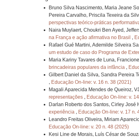
Bruno Silva Nascimento, Maria Jeane Sou
Pereira Carvalho, Priscila Texeira da Sil
perspectivas teórico-práticas performati
Naira Muylaert, Choukri Ben Ayed, Jeffe
na França e ação afirmativa no Brasil
,
Ed
Rafael Gué Martini, Ademilde Silveira Sa
um estudo de caso do Programa de Ext
Maria Kariny Tavares de Luna, Francion
brincadeiras populares da infância
,
Educ
Gilbert Daniel da Silva, Sandra Pereira T
,
Educação On-line: v. 16 n. 38 (2021)
Magali Aparecida Mendes de Queiroz, Vân
representações
,
Educação On-line: v. 14
Darlan Roberto dos Santos, Cirley José
experiência
,
Educação On-line: v. 17 n. 
Leandro Freitas Oliveira, Miriam Apareci
Educação On-line: v. 20 n. 48 (2025)
Kesi Line de Morais, Luís César de Sou