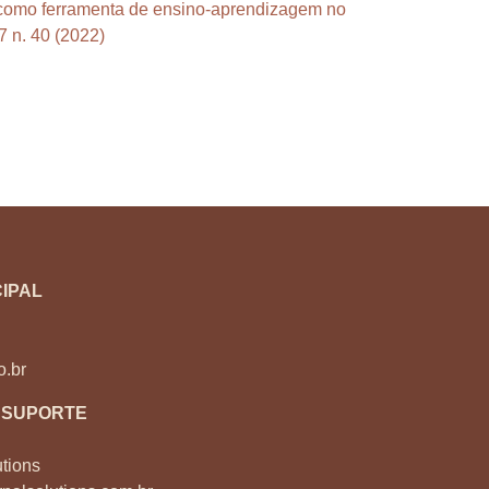
como ferramenta de ensino-aprendizagem no
7 n. 40 (2022)
IPAL
o.br
 SUPORTE
tions