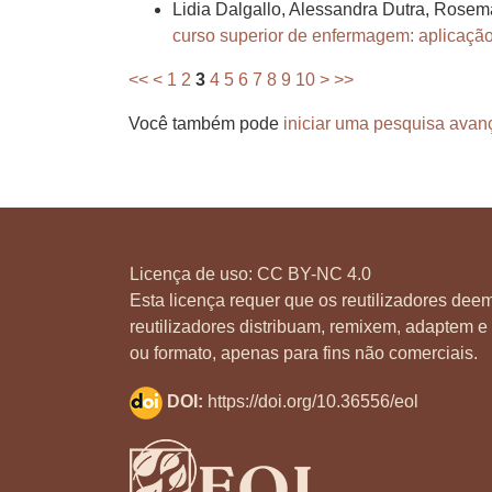
Lidia Dalgallo, Alessandra Dutra, Rosema
curso superior de enfermagem: aplicação 
<<
<
1
2
3
4
5
6
7
8
9
10
>
>>
Você também pode
iniciar uma pesquisa avan
Licença de uso:
CC BY-NC 4.0
Esta licença requer que os reutilizadores deem
reutilizadores distribuam, remixem, adaptem e 
ou formato, apenas para fins não comerciais.
DOI:
https://doi.org/10.36556/eol