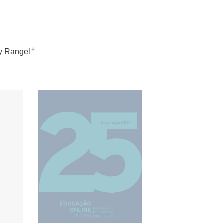
+
y Rangel