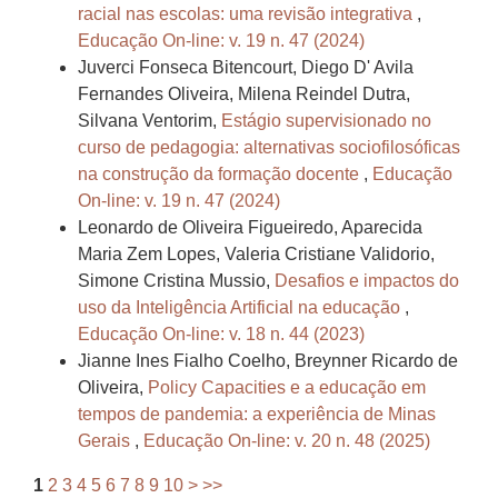
racial nas escolas: uma revisão integrativa
,
Educação On-line: v. 19 n. 47 (2024)
Juverci Fonseca Bitencourt, Diego D' Avila
Fernandes Oliveira, Milena Reindel Dutra,
Silvana Ventorim,
Estágio supervisionado no
curso de pedagogia: alternativas sociofilosóficas
na construção da formação docente
,
Educação
On-line: v. 19 n. 47 (2024)
Leonardo de Oliveira Figueiredo, Aparecida
Maria Zem Lopes, Valeria Cristiane Validorio,
Simone Cristina Mussio,
Desafios e impactos do
uso da Inteligência Artificial na educação
,
Educação On-line: v. 18 n. 44 (2023)
Jianne Ines Fialho Coelho, Breynner Ricardo de
Oliveira,
Policy Capacities e a educação em
tempos de pandemia: a experiência de Minas
Gerais
,
Educação On-line: v. 20 n. 48 (2025)
1
2
3
4
5
6
7
8
9
10
>
>>