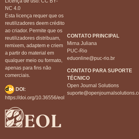
Licença de uso:
CC BY-
NC 4.0
Esta licença requer que os
reutilizadores deem crédito
ao criador. Permite que os
CONTATO PRINCIPAL
reutilizadores distribuam,
Mirna Juliana
remixem, adaptem e criem
PUC-Rio
a partir do material em
eduonline@puc-rio.br
qualquer meio ou formato,
apenas para fins não
CONTATO PARA SUPORTE
comerciais.
TÉCNICO
Open Journal Solutions
DOI:
suporte@openjournalsolutions.c
https://doi.org/10.36556/eol