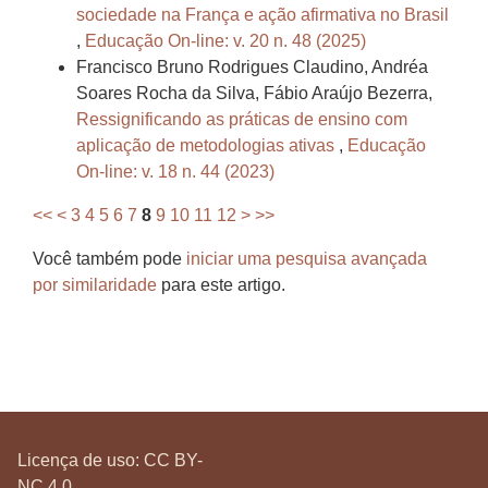
sociedade na França e ação afirmativa no Brasil
,
Educação On-line: v. 20 n. 48 (2025)
Francisco Bruno Rodrigues Claudino, Andréa
Soares Rocha da Silva, Fábio Araújo Bezerra,
Ressignificando as práticas de ensino com
aplicação de metodologias ativas
,
Educação
On-line: v. 18 n. 44 (2023)
<<
<
3
4
5
6
7
8
9
10
11
12
>
>>
Você também pode
iniciar uma pesquisa avançada
por similaridade
para este artigo.
Licença de uso:
CC BY-
NC 4.0