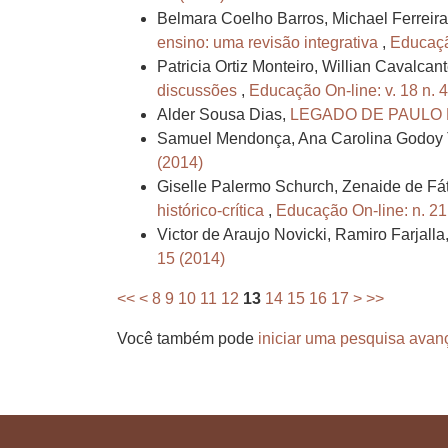
Belmara Coelho Barros, Michael Ferreir
ensino: uma revisão integrativa
,
Educação
Patricia Ortiz Monteiro, Willian Cavalca
discussões
,
Educação On-line: v. 18 n. 
Alder Sousa Dias,
LEGADO DE PAULO 
Samuel Mendonça, Ana Carolina Godoy T
(2014)
Giselle Palermo Schurch, Zenaide de F
histórico-crítica
,
Educação On-line: n. 21
Victor de Araujo Novicki, Ramiro Farjalla
15 (2014)
<<
<
8
9
10
11
12
13
14
15
16
17
>
>>
Você também pode
iniciar uma pesquisa avan