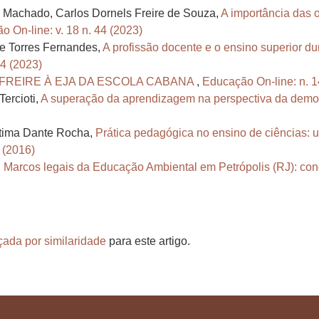
a Machado, Carlos Dornels Freire de Souza,
A importância das 
 On-line: v. 18 n. 44 (2023)
nte Torres Fernandes,
A profissão docente e o ensino superior du
44 (2023)
FREIRE À EJA DA ESCOLA CABANA
,
Educação On-line: n. 1
ercioti,
A superação da aprendizagem na perspectiva da demo
átima Dante Rocha,
Prática pedagógica no ensino de ciências: u
 (2016)
,
Marcos legais da Educação Ambiental em Petrópolis (RJ): con
çada por similaridade
para este artigo.