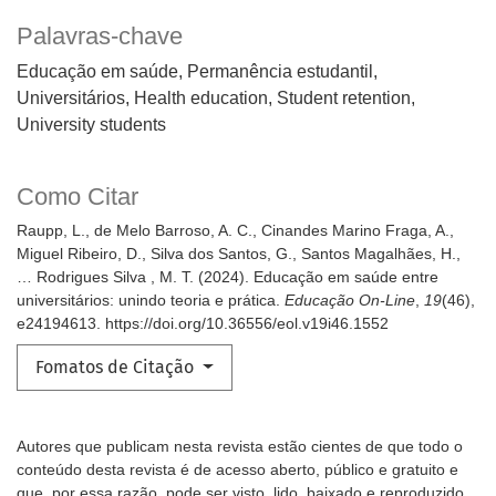
Palavras-chave
Educação em saúde, Permanência estudantil,
Universitários
Health education, Student retention,
University students
Como Citar
Raupp, L., de Melo Barroso, A. C., Cinandes Marino Fraga, A.,
Miguel Ribeiro, D., Silva dos Santos, G., Santos Magalhães, H.,
… Rodrigues Silva , M. T. (2024). Educação em saúde entre
universitários: unindo teoria e prática.
Educação On-Line
,
19
(46),
e24194613. https://doi.org/10.36556/eol.v19i46.1552
Fomatos de Citação
Autores que publicam nesta revista estão cientes de que todo o
conteúdo desta revista é de acesso aberto, público e gratuito e
que, por essa razão, pode ser visto, lido, baixado e reproduzido