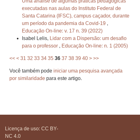
Uma análise de algumas práticas pedagógicas
executadas nas aulas do Instituto Federal de
Santa Catarina (IFSC), campus caçador, durante
um período da pandemia da Covid-19
,
Educação On-line: v. 17 n. 39 (2022)
Isabel Lelis,
Lidar com a Dispersão: um desafio
para o professor
,
Educação On-line: n. 1 (2005)
<<
<
31
32
33
34
35
36
37
38
39
40
>
>>
Você também pode
iniciar uma pesquisa avançada
por similaridade
para este artigo.
Licença de uso:
CC BY-
NC 4.0