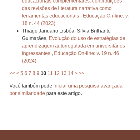
educacionais complementares: contribuições
das revisões de literatura narrativa como
ferramentas educacionais
,
Educação On-line: v.
18 n. 44 (2023)
Thiago Januario Lisbôa, Silvia Brilhante
Guimarães,
Evolução do uso de estratégias de
aprendizagem autorregulada em universitários
ingressantes
,
Educação On-line: v. 19 n. 46
(2024)
<<
<
5
6
7
8
9
10
11
12
13
14
>
>>
Você também pode
iniciar uma pesquisa avançada
por similaridade
para este artigo.