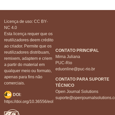
Licença de uso:
CC BY-
NC 4.0
Esta licença requer que os
reutilizadores deem crédito
ao criador. Permite que os
CONTATO PRINCIPAL
reutilizadores distribuam,
Mirna Juliana
remixem, adaptem e criem
PUC-Rio
a partir do material em
eduonline@puc-rio.br
qualquer meio ou formato,
apenas para fins não
CONTATO PARA SUPORTE
comerciais.
TÉCNICO
Open Journal Solutions
DOI:
suporte@openjournalsolutions.c
https://doi.org/10.36556/eol