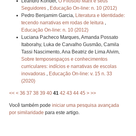
Leandro Konder,
O Filósofo Marx e seus
Seguidores
,
Educação On-line: n. 10 (2012)
Pedro Benjamim Garcia,
Literatura e Identidade:
tecendo narrativas em rodas de leitura
,
Educação On-line: n. 10 (2012)
Luciana Pacheco Marques, Amanda Possato
Itaborahy, Luka de Carvalho Gusmão, Camila
Tassi Nascimento, Ana Beatriz de Lima Alvim,
Sobre temposespaços e conhecimentos
curriculares: indícios e narrativas de escolas
inovadoras
,
Educação On-line: v. 15 n. 33
(2020)
<<
<
36
37
38
39
40
41
42
43
44
45
>
>>
Você também pode
iniciar uma pesquisa avançada
por similaridade
para este artigo.