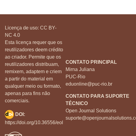
Licença de uso:
CC BY-
NC 4.0
Esta licença requer que os
reutilizadores deem crédito
ao criador. Permite que os
CONTATO PRINCIPAL
reutilizadores distribuam,
Mirna Juliana
remixem, adaptem e criem
PUC-Rio
a partir do material em
eduonline@puc-rio.br
qualquer meio ou formato,
apenas para fins não
CONTATO PARA SUPORTE
comerciais.
TÉCNICO
Open Journal Solutions
DOI:
suporte@openjournalsolutions.c
https://doi.org/10.36556/eol