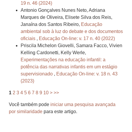
19 n. 46 (2024)
Antonio Gonçalves Nunes Neto, Adriana
Marques de Oliveira, Elisete Silva dos Reis,
Janaína dos Santos Ribeiro,
Educação
ambiental sob à luz do debate e dos documentos
oficiais
,
Educação On-line: v. 17 n. 40 (2022)
Priscila Michelon Giovelli, Samara Facco, Vivien
Kelling Cardonetti, Kelly Werle,
Experimentações na educação infantil: a
potência das narrativas infantis em um estágio
supervisionado
,
Educação On-line: v. 18 n. 43
(2023)
1
2
3
4
5
6
7
8
9
10
>
>>
Você também pode
iniciar uma pesquisa avançada
por similaridade
para este artigo.