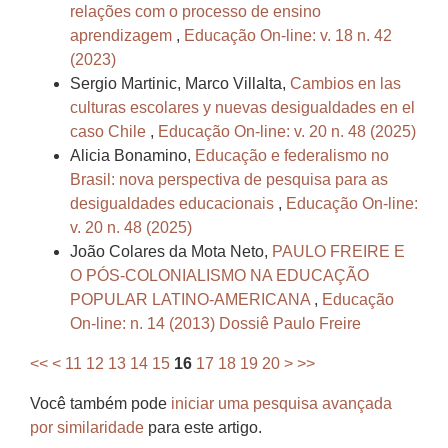
relações com o processo de ensino
aprendizagem
,
Educação On-line: v. 18 n. 42
(2023)
Sergio Martinic, Marco Villalta,
Cambios en las
culturas escolares y nuevas desigualdades en el
caso Chile
,
Educação On-line: v. 20 n. 48 (2025)
Alicia Bonamino,
Educação e federalismo no
Brasil: nova perspectiva de pesquisa para as
desigualdades educacionais
,
Educação On-line:
v. 20 n. 48 (2025)
João Colares da Mota Neto,
PAULO FREIRE E
O PÓS-COLONIALISMO NA EDUCAÇÃO
POPULAR LATINO-AMERICANA
,
Educação
On-line: n. 14 (2013) Dossiê Paulo Freire
<<
<
11
12
13
14
15
16
17
18
19
20
>
>>
Você também pode
iniciar uma pesquisa avançada
por similaridade
para este artigo.