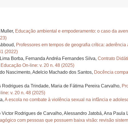
 Muller,
Educação ambiental e empoderamento: o caso da aven
023)
 Abboud,
Professores em tempos de geografia crítica: aderênci
41 (2022)
 Lima Borba, Fernanda Andréa Fernandes Silva,
Contrato Didát
,
Educação On-line: v. 20 n. 48 (2025)
ro do Nascimento, Adelcio Machado dos Santos,
Docência compar
Rodrigues da Trindade, Maria de Fátima Pereira Carvalho,
Pr
ine: v. 20 n. 48 (2025)
da,
A escola no combate à violência sexual na infância e adoles
lo Victor Rodrigues de Carvalho, Alessandro Jatobá, Ana Paula 
dagógico com pessoas que possuem baixa visão: revisão sistemá