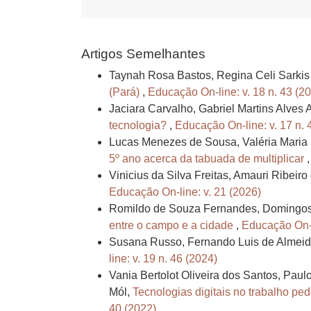
Artigos Semelhantes
Taynah Rosa Bastos, Regina Celi Sarkis
(Pará)
,
Educação On-line: v. 18 n. 43 (2
Jaciara Carvalho, Gabriel Martins Alves
tecnologia?
,
Educação On-line: v. 17 n. 
Lucas Menezes de Sousa, Valéria Maria
5º ano acerca da tabuada de multiplicar
Vinicius da Silva Freitas, Amauri Ribei
Educação On-line: v. 21 (2026)
Romildo de Souza Fernandes, Domingos 
entre o campo e a cidade
,
Educação On-l
Susana Russo, Fernando Luis de Almei
line: v. 19 n. 46 (2024)
Vania Bertolot Oliveira dos Santos, Pau
Mól,
Tecnologias digitais no trabalho pe
40 (2022)