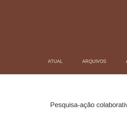
Pesquisa-ação colaborativa na docência univers
ATUAL
ARQUIVOS
Pesquisa-ação colaborativ