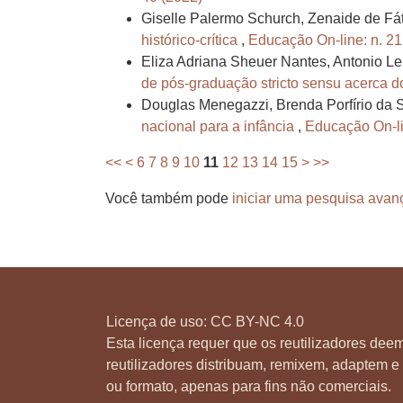
Giselle Palermo Schurch, Zenaide de F
histórico-crítica
,
Educação On-line: n. 21
Eliza Adriana Sheuer Nantes, Antonio L
de pós-graduação stricto sensu acerca d
Douglas Menegazzi, Brenda Porfírio da Si
nacional para a infância
,
Educação On-lin
<<
<
6
7
8
9
10
11
12
13
14
15
>
>>
Você também pode
iniciar uma pesquisa avan
Licença de uso:
CC BY-NC 4.0
Esta licença requer que os reutilizadores deem
reutilizadores distribuam, remixem, adaptem e 
ou formato, apenas para fins não comerciais.