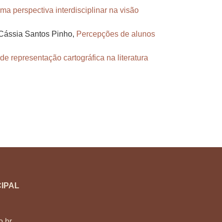
ma perspectiva interdisciplinar na visão
 Cássia Santos Pinho,
Percepções de alunos
e representação cartográfica na literatura
IPAL
o.br