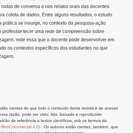
 rodas de conversa e nos relatos orais das docentes
ara coleta de dados. Entre alguns resultados, o estudo
a prática se insurge, no contexto da pesquisa-ação
o professor tecer uma rede de compreensão sobre
dizagem, rede essa que o docente pode desenvolver em
ndo os contextos específicos dos estudantes no que
izagem.
stão cientes de que todo o conteúdo desta revista é de acesso
 essa razão, pode ser visto, lido, baixado e reproduzido
drão de referência a textos científicos, sob os termos da
n-NonCommercial 4.0).
Os autores estão cientes, também, que
ais sobre seus textos publicados pela revista.