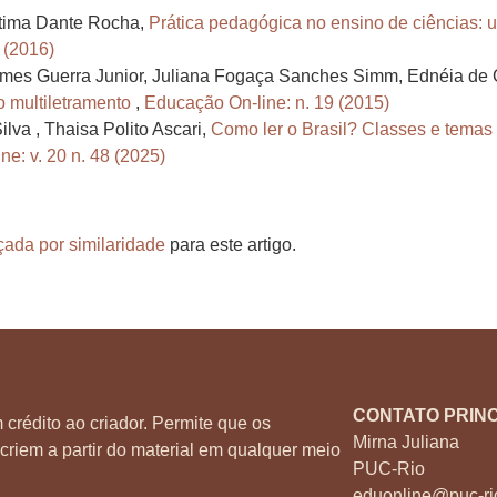
átima Dante Rocha,
Prática pedagógica no ensino de ciências: u
 (2016)
emes Guerra Junior, Juliana Fogaça Sanches Simm, Ednéia de
o multiletramento
,
Educação On-line: n. 19 (2015)
lva , Thaisa Polito Ascari,
Como ler o Brasil? Classes e temas d
e: v. 20 n. 48 (2025)
çada por similaridade
para este artigo.
CONTATO PRINC
 crédito ao criador. Permite que os
Mirna Juliana
criem a partir do material em qualquer meio
PUC-Rio
eduonline@puc-ri