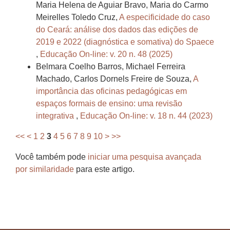
Maria Helena de Aguiar Bravo, Maria do Carmo
Meirelles Toledo Cruz,
A especificidade do caso
do Ceará: análise dos dados das edições de
2019 e 2022 (diagnóstica e somativa) do Spaece
,
Educação On-line: v. 20 n. 48 (2025)
Belmara Coelho Barros, Michael Ferreira
Machado, Carlos Dornels Freire de Souza,
A
importância das oficinas pedagógicas em
espaços formais de ensino: uma revisão
integrativa
,
Educação On-line: v. 18 n. 44 (2023)
<<
<
1
2
3
4
5
6
7
8
9
10
>
>>
Você também pode
iniciar uma pesquisa avançada
por similaridade
para este artigo.