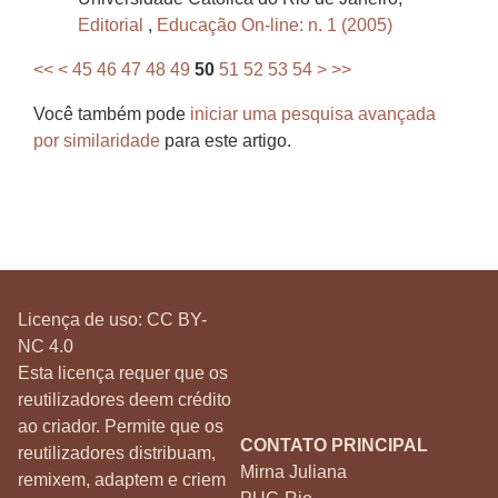
Editorial
,
Educação On-line: n. 1 (2005)
<<
<
45
46
47
48
49
50
51
52
53
54
>
>>
Você também pode
iniciar uma pesquisa avançada
por similaridade
para este artigo.
Licença de uso:
CC BY-
NC 4.0
Esta licença requer que os
reutilizadores deem crédito
ao criador. Permite que os
CONTATO PRINCIPAL
reutilizadores distribuam,
Mirna Juliana
remixem, adaptem e criem