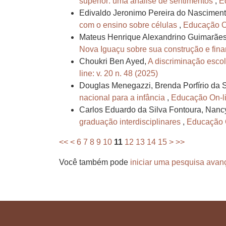
superior: uma análise de sentimentos
,
E
Edivaldo Jeronimo Pereira do Nasciment
com o ensino sobre células
,
Educação On
Mateus Henrique Alexandrino Guimarães
Nova Iguaçu sobre sua construção e fin
Choukri Ben Ayed,
A discriminação esco
line: v. 20 n. 48 (2025)
Douglas Menegazzi, Brenda Porfírio da Si
nacional para a infância
,
Educação On-lin
Carlos Eduardo da Silva Fontoura, Nancy
graduação interdisciplinares
,
Educação O
<<
<
6
7
8
9
10
11
12
13
14
15
>
>>
Você também pode
iniciar uma pesquisa avan