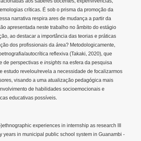
acionadas aos saberes docentes, experivivências,
temologias críticas. É sob o prisma da promoção da
 essa narrativa respira ares de mudança a partir da
são apresentada neste trabalho no âmbito do estágio
ão, ao destacar a importância das teorias e práticas
ação dos profissionais da área? Metodologicamente,
tnografia/autocrítica reflexiva (Takaki, 2020), que
de de perspectivas e
insights
na esfera da pesquisa
nte estudo revelou/revela a necessidade de focalizarmos
sores, visando a uma atualização pedagógica mais
senvolvimento de habilidades socioemocionais e
cas educativas possíveis.
o)ethnographic experiences in internship as research III
ly years in municipal public school system in Guanambi -