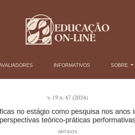
como pesquisa nos anos iniciais do ensino fundamental: perspec
AVALIADORES
INFORMATIVOS
SOBRE
v. 19 n. 47 (2024)
ficas no estágio como pesquisa nos anos i
perspectivas teórico-práticas performativa
ARTIGOS