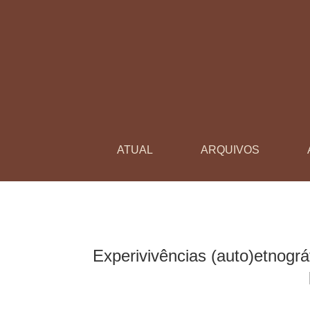
Experivivências (auto)etnográficas no estágio 
ATUAL
ARQUIVOS
Experivivências (auto)etnográ