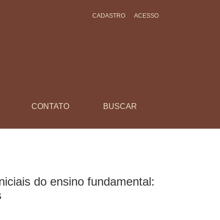
CADASTRO
ACESSO
tivas teórico-práticas performativas
CONTATO
BUSCAR
niciais do ensino fundamental:
s