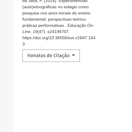
da Silva, P. (2024). Experivivências
(auto)etnográficas no estágio como
pesquisa nos anos iniciais do ensino
fundamental: perspectivas teórico-
práticas performativas .
Educação On-
Line
,
19
(47), e24194707.
https://doi.org/10.36556/eol.v19i47.164
3
Fomatos de Citação