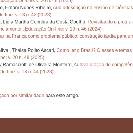
ducação On-line: v. 20 n. 48 (2025)
o, Ernani Nunes Ribeiro,
Audiodescrição no ensino de ciências
-line: v. 18 n. 42 (2023)
, Lígia Martha Coimbra da Costa Coelho,
Revisitando o progra
anciamento
,
Educação On-line: v. 19 n. 46 (2024)
lar na França como problema público: construção tardia para 
lva , Thaisa Polito Ascari,
Como ler o Brasil? Classes e temas d
e: v. 20 n. 48 (2025)
 Ramacciotti de Oliveira-Monteiro,
Autovaloração de competên
n-line: v. 18 n. 44 (2023)
çada por similaridade
para este artigo.