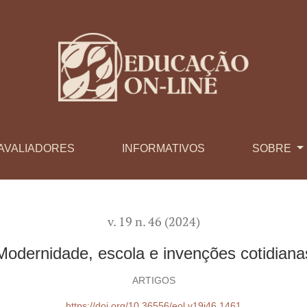
AVALIADORES
INFORMATIVOS
SOBRE
v. 19 n. 46 (2024)
Modernidade, escola e invenções cotidiana
ARTIGOS
https://doi.org/10.36556/eol.v19i46.1461