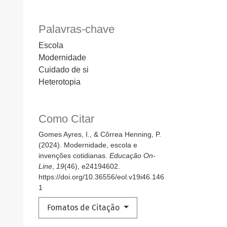
Palavras-chave
Escola
Modernidade
Cuidado de si
Heterotopia
Como Citar
Gomes Ayres, I., & Côrrea Henning, P.
(2024). Modernidade, escola e
invenções cotidianas.
Educação On-
Line
,
19
(46), e24194602.
https://doi.org/10.36556/eol.v19i46.146
1
Fomatos de Citação