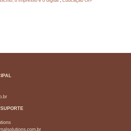
rito, o impresso e o digital
,
Educação On-
IPAL
o.br
 SUPORTE
tions
nalsolutions.com.br