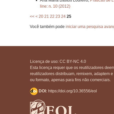
Ana Maria Bastos Loureiro,
Práticas de 
line: n. 10 (2012)
<<
<
20
21
22
23
24
25
Você também pode
iniciar uma pesquisa avan
Licença de uso:
CC BY-NC 4.0
Esta licença requer que os reutilizadores deem
reutilizadores distribuam, remixem, adaptem e 
ou formato, apenas para fins não comerciais.
DOI:
https://doi.org/10.36556/eol