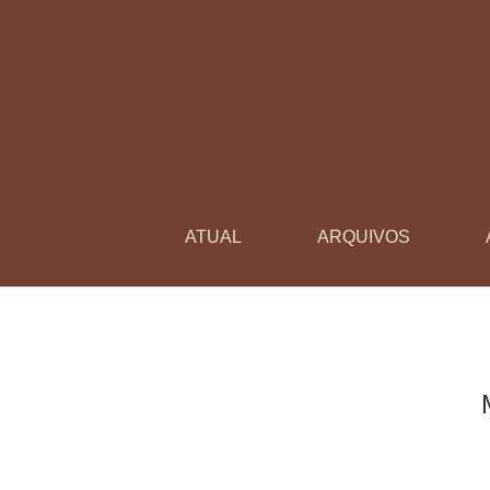
Modernidade, escola e invenções cotidianas
ATUAL
ARQUIVOS