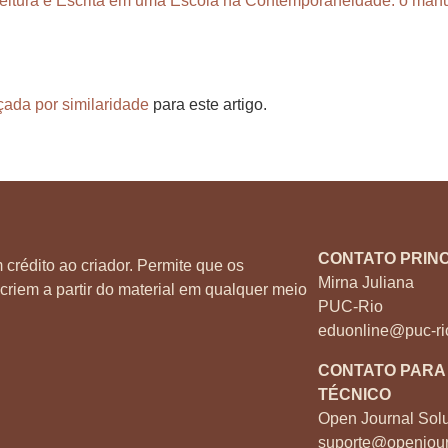
Leitura e Escrita em uma Escola na Contemporaneidade: o manusc
çada por similaridade
para este artigo.
CONTATO PRINC
 crédito ao criador. Permite que os
Mirna Juliana
criem a partir do material em qualquer meio
PUC-Rio
eduonline@puc-ri
CONTATO PARA
TÉCNICO
Open Journal Solu
suporte@openjour