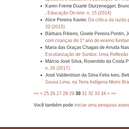
Karen Freme Duarte Sturzenegger, Brun
,
Educação On-line: n. 15 (2014)
Alice Pereira Xavier,
Da crítica da razão
20 (2015)
Bárbara Ribeiro, Gisele Pereira Pontin, 
com crianças do 1º ano do ensino funda
Maria das Graças Chagas de Arruda Nasci
Escolarização de Surdos: Uma Reflexão 
Márcio José Silva, Rosenildo da Costa P
n. 26 (2017)
José Valdenilson da Silva Felix-Ives, Be
Sousa Lima, na Terra Indígena Morro Br
<<
<
25
26
27
28
29
30
31
32
33
34
>
>>
Você também pode
iniciar uma pesquisa avan