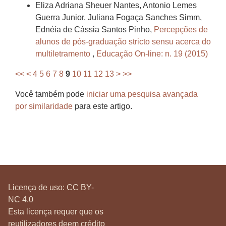
Eliza Adriana Sheuer Nantes, Antonio Lemes
Guerra Junior, Juliana Fogaça Sanches Simm,
Ednéia de Cássia Santos Pinho,
Percepções de
alunos de pós-graduação stricto sensu acerca do
multiletramento
,
Educação On-line: n. 19 (2015)
<<
<
4
5
6
7
8
9
10
11
12
13
>
>>
Você também pode
iniciar uma pesquisa avançada
por similaridade
para este artigo.
Licença de uso:
CC BY-
NC 4.0
Esta licença requer que os
reutilizadores deem crédito